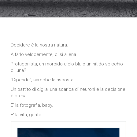
Necessari
Questi cookie
non sono
opzionali,
Decidere è la nostra natura.
occorrono al
A farlo velocemente, ci si allena.
sito per
funzionare
Protagonista, un morbido cielo blu o un nitido spicchio
correttamente.
di luna?
"Dipende", sarebbe la risposta.
Statistici
Un battito di ciglia, una scarica di neuroni e la decisione
Al fine di
è presa.
migliorare
la
E' la fotografia, baby.
funzionalità
e la
E' la vita, gente.
struttura
del sito
Web, in
base a