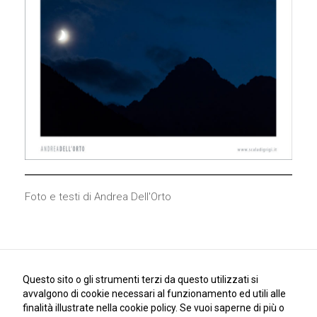
come viene
utilizzato il
sito Web.
Funzionali
Affinché il
nostro sito web
funzioni nel
miglior modo
possibile
durante la tua
visita. Se rifiuti
questi cookie,
Foto e testi di Andrea Dell'Orto
alcune
funzionalità
scompariranno
dal sito.
Questo sito o gli strumenti terzi da questo utilizzati si
Marketing
avvalgono di cookie necessari al funzionamento ed utili alle
Condividendo i
finalità illustrate nella cookie policy. Se vuoi saperne di più o
tuoi interessi e