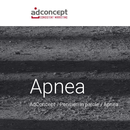
Apnea
AdConcept
/
Pensieri in parole
/
Apnea