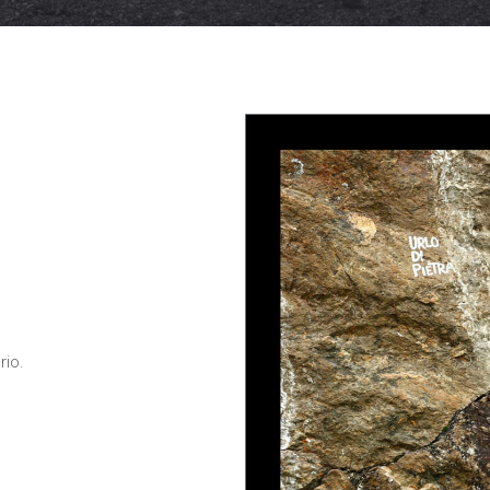
Necessari
Questi cookie
non sono
opzionali,
occorrono al
sito per
funzionare
correttamente.
Statistici
Al fine di
migliorare
rio.
la
funzionalità
e la
struttura
del sito
Web, in
base a