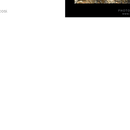
come viene
utilizzato il
cosi.
sito Web.
Funzionali
Affinché il
nostro sito web
funzioni nel
miglior modo
possibile
durante la tua
visita. Se rifiuti
questi cookie,
alcune
funzionalità
scompariranno
dal sito.
Marketing
Condividendo i
tuoi interessi e