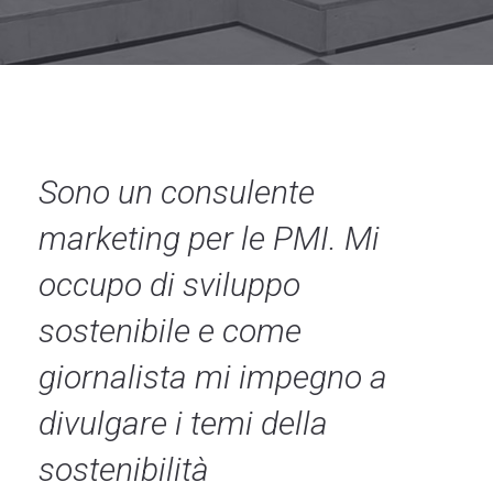
Necessari
Questi cookie
non sono
opzionali,
occorrono al
Sono un consulente
sito per
funzionare
marketing per le PMI. Mi
correttamente.
occupo di sviluppo
Statistici
sostenibile e come
Al fine di
migliorare
giornalista mi impegno a
la
funzionalità
e la
divulgare i temi della
struttura
del sito
sostenibilità
Web, in
base a