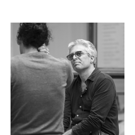
come viene
utilizzato il
sito Web.
Funzionali
Affinché il
nostro sito web
funzioni nel
miglior modo
possibile
durante la tua
visita. Se rifiuti
questi cookie,
alcune
funzionalità
scompariranno
dal sito.
Marketing
Condividendo i
tuoi interessi e