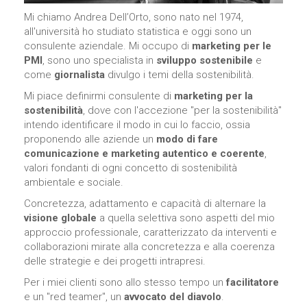
comportamenti
mentre visiti il ​​
Mi chiamo Andrea Dell’Orto, sono nato nel 1974,
nostro sito,
all'università ho studiato statistica e oggi sono un
aumenti le
consulente aziendale. Mi occupo di
marketing per le
possibilità di
PMI
, sono uno specialista in
sviluppo sostenibile
e
vedere
come
giornalista
divulgo i temi della sostenibilità.
contenuti e
offerte
Mi piace definirmi consulente di
marketing per la
personalizzati.
sostenibilità
, dove con l'accezione "per la sostenibilità"
intendo identificare il modo in cui lo faccio, ossia
proponendo alle aziende un
modo di fare
comunicazione e marketing autentico e coerente
,
valori fondanti di ogni concetto di sostenibilità
ambientale e sociale.
Concretezza, adattamento e capacità di alternare la
visione globale
a quella selettiva sono aspetti del mio
approccio professionale, caratterizzato da interventi e
collaborazioni mirate alla concretezza e alla coerenza
delle strategie e dei progetti intrapresi.
Per i miei clienti sono allo stesso tempo un
facilitatore
e un "red teamer", un
avvocato del diavolo
.