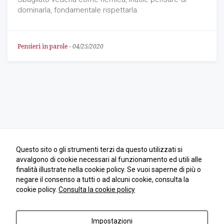
come viene
dominarla, fondamentale rispettarla.
utilizzato il
sito Web.
Pensieri in parole
-
04/25/2020
Funzionali
Affinché il
nostro sito web
funzioni nel
miglior modo
possibile
durante la tua
visita. Se rifiuti
questi cookie,
alcune
funzionalità
Questo sito o gli strumenti terzi da questo utilizzati si
scompariranno
avvalgono di cookie necessari al funzionamento ed utili alle
dal sito.
finalità illustrate nella cookie policy. Se vuoi saperne di più o
negare il consenso a tutti o ad alcuni cookie, consulta la
cookie policy.
Consulta la cookie policy
Marketing
Condividendo i
tuoi interessi e
Impostazioni
Copyright 2018 | Andrea Dell'Orto | © All Rights Reserved | PIVA