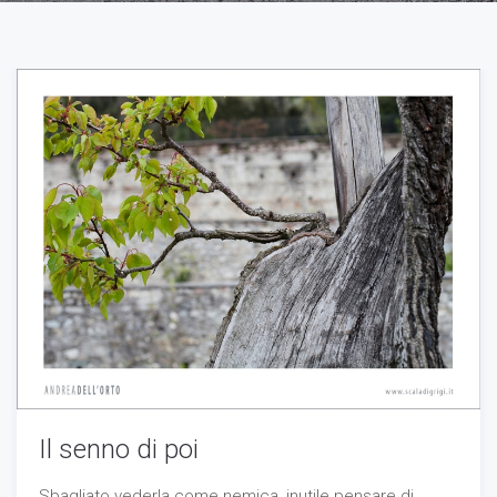
Necessari
Questi cookie
non sono
opzionali,
occorrono al
sito per
funzionare
correttamente.
Statistici
Al fine di
migliorare
la
funzionalità
e la
struttura
Il senno di poi
del sito
Web, in
base a
Sbagliato vederla come nemica, inutile pensare di