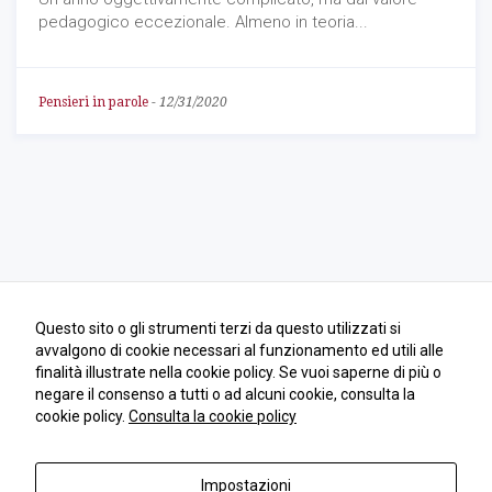
come viene
pedagogico eccezionale. Almeno in teoria...
utilizzato il
sito Web.
Pensieri in parole
-
12/31/2020
Funzionali
Affinché il
nostro sito web
funzioni nel
miglior modo
possibile
durante la tua
visita. Se rifiuti
questi cookie,
alcune
funzionalità
Questo sito o gli strumenti terzi da questo utilizzati si
scompariranno
avvalgono di cookie necessari al funzionamento ed utili alle
dal sito.
finalità illustrate nella cookie policy. Se vuoi saperne di più o
negare il consenso a tutti o ad alcuni cookie, consulta la
cookie policy.
Consulta la cookie policy
Marketing
Condividendo i
tuoi interessi e
Impostazioni
Copyright 2018 | Andrea Dell'Orto | © All Rights Reserved | PIVA