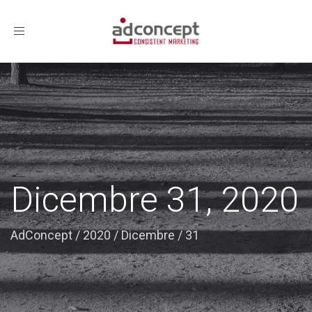
Toggle
navigation
Dicembre 31, 2020
AdConcept
/
2020
/
Dicembre
/
31