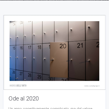
Necessari
Questi cookie
non sono
opzionali,
occorrono al
sito per
funzionare
correttamente.
Statistici
Al fine di
migliorare
la
funzionalità
e la
struttura
Ode al 2020
del sito
Web, in
base a
Un anno oggettivamente complicato, ma dal valore