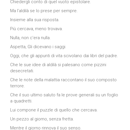
Chiedergli conto di quel vuoto epistolare.
come viene
utilizzato il
Ma l’aldilà se lo prese per sempre.
sito Web.
Insieme alla sua risposta.
Più cercava, meno trovava.
Funzionali
Nulla, non c’era nulla.
Affinché il
nostro sito web
Aspetta, Gli dicevano i saggi.
funzioni nel
miglior modo
Oggi, che gli appunti di vita scivolano dai libri del padre.
possibile
Che le sue idee di aldilà si palesano come pizzini
durante la tua
visita. Se rifiuti
desecretati.
questi cookie,
Che le note della malattia raccontano il suo composto
alcune
terrore.
funzionalità
scompariranno
Che il suo ultimo saluto fa le prove generali su un foglio
dal sito.
a quadretti.
Lui compone il puzzle di quello che cercava.
Marketing
Un pezzo al giorno, senza fretta.
Condividendo i
tuoi interessi e
Mentre il giorno rinnova il suo senso.