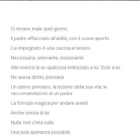
Necessari
Ci rimase male quel giorno.
Questi cookie
Il padre affacciato all’aldilà, con il cuore aperto.
non sono
opzionali,
Lui impegnato in una caccia al tesoro.
occorrono al
sito per
Necessaria, snervante, incessante
funzionare
correttamente.
Alla ricerca di un qualcosa indirizzato a lui. Solo a lui.
Ne aveva diritto, pensava.
Un ultimo pensiero, la lezione della sua vita, le
Statistici
raccomandazioni di un padre.
Al fine di
migliorare
La formula magica per andare avanti.
la
funzionalità
Anche senza di lui.
e la
struttura
Nulla, non c’era nulla.
del sito
Una sola speranza possibile.
Web, in
base a