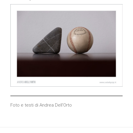
comportamenti
mentre visiti il ​​
nostro sito,
aumenti le
possibilità di
vedere
contenuti e
offerte
personalizzati.
Foto e testi di Andrea Dell'Orto