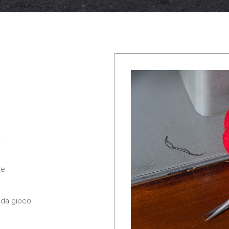
Necessari
Questi cookie
non sono
opzionali,
occorrono al
sito per
funzionare
correttamente.
.
Statistici
Al fine di
migliorare
re.
la
funzionalità
e la
struttura
 da gioco.
del sito
Web, in
base a