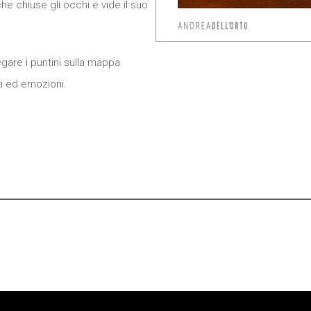
he chiuse gli occhi e vide il suo
come viene
utilizzato il
sito Web.
egare i puntini sulla mappa.
Funzionali
tti ed emozioni.
Affinché il
nostro sito web
funzioni nel
miglior modo
possibile
durante la tua
visita. Se rifiuti
questi cookie,
alcune
funzionalità
scompariranno
dal sito.
Marketing
Condividendo i
tuoi interessi e