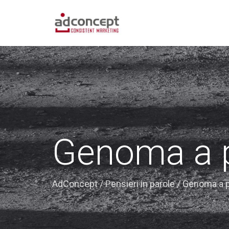
Genoma a p
AdConcept
/
Pensieri in parole
/
Genoma a p