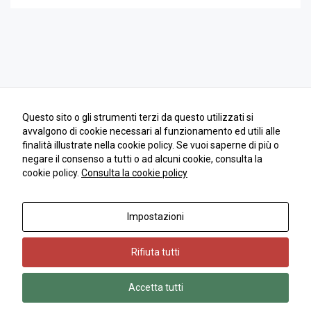
come viene
utilizzato il
sito Web.
Funzionali
Affinché il
nostro sito web
Questo sito o gli strumenti terzi da questo utilizzati si
funzioni nel
miglior modo
avvalgono di cookie necessari al funzionamento ed utili alle
possibile
finalità illustrate nella cookie policy. Se vuoi saperne di più o
durante la tua
negare il consenso a tutti o ad alcuni cookie, consulta la
visita. Se rifiuti
cookie policy.
Consulta la cookie policy
questi cookie,
alcune
funzionalità
Impostazioni
Copyright 2018 | Andrea Dell'Orto | © All Rights Reserved | PIVA
scompariranno
10334690962
dal sito.
Rifiuta tutti
Marketing
Accetta tutti
Condividendo i
Privacy Policy
|
Cookies Policy
|
Impostazioni cookie
tuoi interessi e