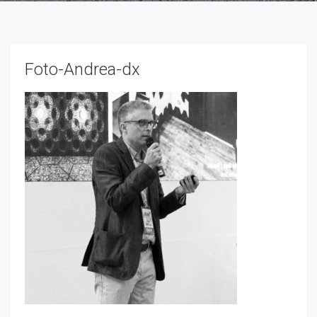
Necessari
Foto-Andrea-dx
Questi cookie
non sono
opzionali,
occorrono al
sito per
funzionare
correttamente.
Statistici
Al fine di
migliorare
la
funzionalità
e la
struttura
del sito
Web, in
base a