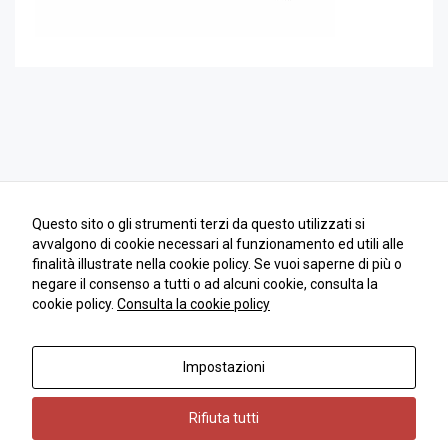
come viene
utilizzato il
sito Web.
Funzionali
Affinché il
nostro sito web
funzioni nel
miglior modo
possibile
Questo sito o gli strumenti terzi da questo utilizzati si
durante la tua
visita. Se rifiuti
avvalgono di cookie necessari al funzionamento ed utili alle
questi cookie,
finalità illustrate nella cookie policy. Se vuoi saperne di più o
alcune
negare il consenso a tutti o ad alcuni cookie, consulta la
funzionalità
cookie policy.
Consulta la cookie policy
scompariranno
dal sito.
Impostazioni
Copyright 2018 | Andrea Dell'Orto | © All Rights Reserved | PIVA
10334690962
Marketing
Condividendo i
Rifiuta tutti
tuoi interessi e