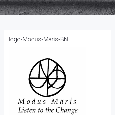
Necessari
Questi cookie
non sono
opzionali,
logo-Modus-Maris-BN
occorrono al
sito per
funzionare
correttamente.
Statistici
Al fine di
migliorare
la
funzionalità
e la
struttura
del sito
Web, in
base a