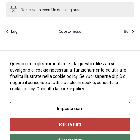
come viene
Non ci sono eventi in questa giornata.
utilizzato il
Notice
sito Web.
Lug
Questo mese
Set
Funzionali
Affinché il
nostro sito web
funzioni nel
miglior modo
Questo sito o gli strumenti terzi da questo utilizzati si
possibile
avvalgono di cookie necessari al funzionamento ed utili alle
durante la tua
visita. Se rifiuti
finalità illustrate nella cookie policy. Se vuoi saperne di più o
questi cookie,
negare il consenso a tutti o ad alcuni cookie, consulta la
alcune
cookie policy.
Consulta la cookie policy
funzionalità
scompariranno
dal sito.
Impostazioni
Copyright 2018 | Andrea Dell'Orto | © All Rights Reserved | PIVA
10334690962
Rifiuta tutti
Marketing
Condividendo i
tuoi interessi e