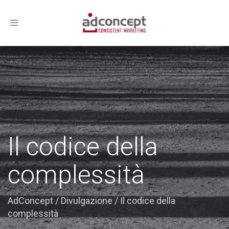
Toggle
navigation
Il codice della
complessità
AdConcept
/
Divulgazione
/
Il codice della
complessità