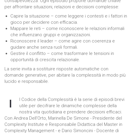
consapevolezza. Ogni episodio propone domande chiave
come viene
per affrontare situazioni, relazioni e decisioni complesse:
utilizzato il
sito Web.
Capire la situazione – come leggere i contesti e i fattori in
gioco per decidere con efficacia.
Mappare le reti – come riconoscere le relazioni informali
Funzionali
che influenzano gruppi e organizzazioni.
Affinché il
Riconoscere il leader – come agire con coerenza e
nostro sito web
guidare anche senza ruoli formali.
funzioni nel
Gestire il conflitto – come trasformare le tensioni in
miglior modo
opportunità di crescita relazionale.
possibile
durante la tua
La serie invita a sostituire risposte automatiche con
visita. Se rifiuti
domande generative, per abitare la complessità in modo più
questi cookie,
lucido e responsabile.
alcune
funzionalità
scompariranno
dal sito.
l Codice della Complessità è la serie di episodi brevi
I
utile per decifrare le dinamiche complesse della
nostra vita quotidiana e prendere decisioni efficaci.
Con Andrea Dell'Orto, Marinella De Simone - Presidente del
Marketing
Condividendo i
Complexity Institute e Responsabile Didattica del Master in
tuoi interessi e
Complexity Management - e Dario Simoncini - Docente di