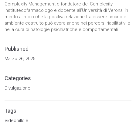
comportamenti
Complexity Management e fondatore del Complexity
mentre visiti il ​​
Institutecofarmacologo e docente all'Università di Verona, in
nostro sito,
merito al ruolo che la positiva relazione tra essere umano e
aumenti le
ambiente costruito può avere anche nei percorsi riabilitativi e
possibilità di
vedere
nella cura di patologie psichiatriche e comportamentali.
contenuti e
offerte
personalizzati.
Published
Marzo 26, 2025
Categories
Divulgazione
Tags
Videopillole