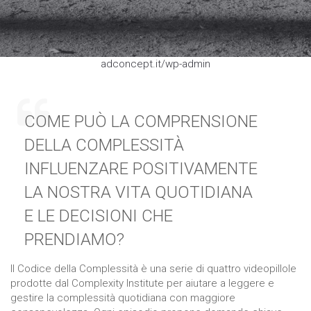
Necessari
adconcept.it/wp-admin
Questi cookie
non sono
opzionali,
occorrono al
COME PUÒ LA COMPRENSIONE
sito per
funzionare
DELLA COMPLESSITÀ
correttamente.
INFLUENZARE POSITIVAMENTE
LA NOSTRA VITA QUOTIDIANA
Statistici
Al fine di
E LE DECISIONI CHE
migliorare
la
PRENDIAMO?
funzionalità
e la
Il Codice della Complessità è una serie di quattro videopillole
struttura
prodotte dal Complexity Institute per aiutare a leggere e
del sito
Web, in
gestire la complessità quotidiana con maggiore
base a