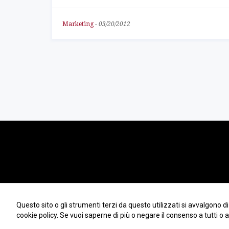
Marketing
-
03/20/2012
Copyright 2018 | Andrea Dell'Orto | © All Rights Reserved | PIVA
Questo sito o gli strumenti terzi da questo utilizzati si avvalgono di
10334690962
cookie policy. Se vuoi saperne di più o negare il consenso a tutti o a