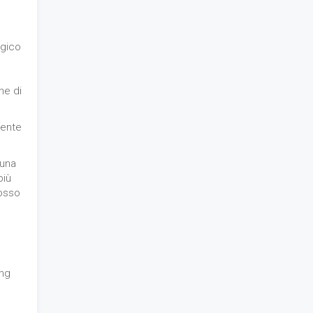
egico
ne di
mente
 una
più
posso
ing