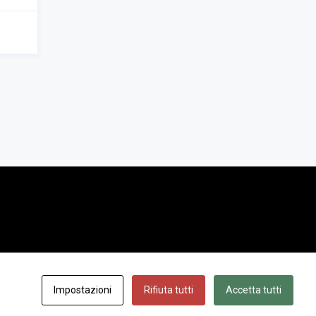
Privacy Policy
|
Cookies Policy
|
Impostazioni cookie
Impostazioni
Rifiuta tutti
Accetta tutti