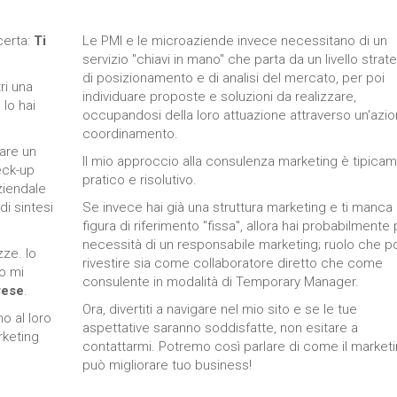
comportamenti
mentre visiti il ​​
nostro sito,
erta:
Ti
Le PMI e le microaziende invece necessitano di un
aumenti le
servizio "chiavi in mano" che parta da un livello strat
possibilità di
di posizionamento e di analisi del mercato, per poi
vedere
ri una
individuare proposte e soluzioni da realizzare,
contenuti e
 lo hai
occupandosi della loro attuazione attraverso un'azio
offerte
personalizzati.
coordinamento.
are un
Il mio approccio alla consulenza marketing è tipica
eck-up
pratico e risolutivo.
ziendale
di sintesi
Se invece hai già una struttura marketing e ti manca
figura di riferimento "fissa", allora hai probabilmente 
necessità di un responsabile marketing; ruolo che 
ze. Io
rivestire sia come collaboratore diretto che come
o mi
consulente in modalità di Temporary Manager.
rese
.
Ora, divertiti a navigare nel mio sito e se le tue
o al loro
aspettative saranno soddisfatte, non esitare a
rketing
contattarmi. Potremo così parlare di come il market
può migliorare tuo business!