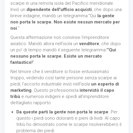
scarpe in una remota isola del Pacifico meridionale.
Inviò un
dipendente dell'ufficio acquisti
, che dopo una
breve indagine, mandò un telegramma:''Qui
la gente
non porta le scarpe. Non esiste nessun mercato per
noi
.''
Questa affermazione non convinse l'imprenditore
asiatico. Mandò allora nell'isola un
venditore
, che dopo
un po' di tempo mandò il seguente telegramma:
''Qui
nessuno porta le scarpe. Esiste un mercato
fantastico!
''.
Nel timore che il venditore si fosse entusiasmato
troppo, vedendo così tante persone senza scarpe ai
piedi, l'accorto industriale inviò nell'isola
un esperto di
marketing
. Questo professionista
intervistò il capo
tribù
e numerosi indigeni e spedì all'imprenditore
dettagliato rapporto:
Da
queste parti la gente non porta le scarpe
. Per
questo i piedi sono doloranti e pieni di lividi. Al capo
tribù ho dimostrato come le scarpe risolverebbero il
problema dei piedi.