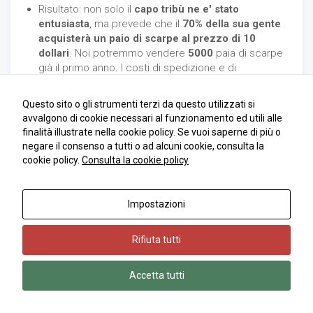
Risultato: non solo il
capo tribù ne e' stato
entusiasta
, ma prevede che il
70% della sua gente
acquisterà un paio di scarpe al prezzo di 10
dollari
. Noi potremmo vendere
5000
paia di scarpe
già il primo anno. I costi di spedizione e di
distribuzione delle scarpe nell'isola
ammonterebbero a 6 dollari al paio. Il primo anno
Questo sito o gli strumenti terzi da questo utilizzati si
potremmo ottenere un profitto di 20.000 dollari che,
avvalgono di cookie necessari al funzionamento ed utili alle
considerato il nostro investimento, produrrà un Roi
finalità illustrate nella cookie policy. Se vuoi saperne di più o
del 20% che e' superiore al nostro Roi attuale (15%).
negare il consenso a tutti o ad alcuni cookie, consulta la
Senza contare l'elevato valore dei futuri guadagni
cookie policy.
Consulta la cookie policy
che potremmo conseguire entrando in questo
mercato.
Consiglio di procedere nell'operazione
.''
Impostazioni
Questo aneddoto testimonia come il
marketing NON
sia improvvisazione
. Un'efficace azione di marketing
Rifiuta tutti
richiede una scrupolosa
analisi delle opportunita'
di
mercato
e la valutazione degli
aspetti finanziari
relativi
Accetta tutti
alla strategia proposta. Infatti è fondamentale verificare
se le entrate corrisponderanno o supereranno gli
obiettivi finanziari dell'impresa.