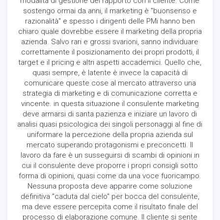
modalità di gestione del rapporto con il cliente. Come
comportamenti
sostengo ormai da anni, il marketing è "buonsenso e
mentre visiti il ​​
nostro sito,
razionalità" e spesso i dirigenti delle PMi hanno ben
aumenti le
chiaro quale dovrebbe essere il marketing della propria
possibilità di
azienda. Salvo rari e grossi svarioni, sanno individuare
vedere
correttamente il posizionamento dei propri prodotti, il
contenuti e
target e il pricing e altri aspetti accademici. Quello che,
offerte
quasi sempre, è latente è invece la capacità di
personalizzati.
comunicare queste cose al mercato attraverso una
strategia di marketing e di comunicazione corretta e
vincente. in questa situazione il consulente marketing
deve armarsi di santa pazienza e iniziare un lavoro di
analisi quasi psicologica dei singoli personaggi al fine di
uniformare la percezione della propria azienda sul
mercato superando protagonismi e preconcetti. Il
lavoro da fare è un susseguirsi di scambi di opinioni in
cui il consulente deve proporre i propri consigli sotto
forma di opinioni, quasi come da una voce fuoricampo.
Nessuna proposta deve apparire come soluzione
definitiva "caduta dal cielo" per bocca del consulente,
ma deve essere percepita come il risultato finale del
processo di elaborazione comune. Il cliente si sente