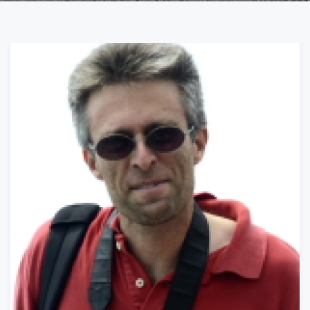
Necessari
Questi cookie
non sono
opzionali,
occorrono al
sito per
funzionare
correttamente.
Statistici
Al fine di
migliorare
la
funzionalità
e la
struttura
del sito
Web, in
base a