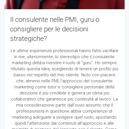
come viene
utilizzato il
sito Web.
Il consulente nelle PMI, guru o
consigliere per le decisioni
Funzionali
strategiche?
Affinché il
nostro sito web
funzioni nel
Le ultime esperienze professionali hanno fatto vacillare
miglior modo
in me, ulteriormente, lo stereotipo che il consulente
possibile
marketing debba rivestire il ruolo di "guru". Ho sempre
durante la tua
rifiutato questa idea, scegliendo di tenere un profilo più
visita. Se rifiuti
basso nel rispetto del mio cliente. Noto con piacere
questi cookie,
alcune
che, almeno nelle PMI, l'approccio del consulente
funzionalità
marketing come tutor e consigliere personale della
scompariranno
direzione è più credibile e genera un clima più
dal sito.
collaborativo che garantisce più continuità al lavoro. La
mia considerazione parte dall'ovvio assunto che il
professionista in questione abbia competenze di
Marketing
marketing adeguate a svolgere quel ruolo, spostando
Condividendo i
quindi l'attenzione dai contenuti all'approccio e alle
tuoi interessi e