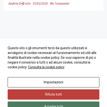
come viene
Andrea Dell'orto
-
02/02/2020
-
No Comments
utilizzato il
sito Web.
Funzionali
Affinché il
nostro sito web
funzioni nel
miglior modo
Questo sito o gli strumenti terzi da questo utilizzati si
possibile
avvalgono di cookie necessari al funzionamento ed utili alle
durante la tua
finalità illustrate nella cookie policy. Se vuoi saperne di più o
visita. Se rifiuti
questi cookie,
negare il consenso a tutti o ad alcuni cookie, consulta la
alcune
cookie policy.
Consulta la cookie policy
funzionalità
scompariranno
dal sito.
Impostazioni
Copyright 2018 | Andrea Dell'Orto | © All Rights Reserved | PIVA
10334690962
Rifiuta tutti
Marketing
Condividendo i
tuoi interessi e
Accetta tutti