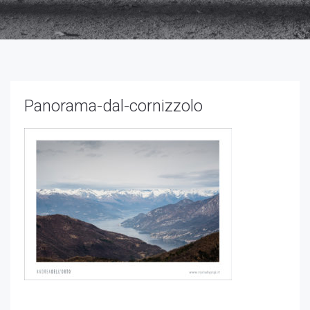
Necessari
Questi cookie
non sono
opzionali,
Panorama-dal-cornizzolo
occorrono al
sito per
funzionare
correttamente.
Statistici
Al fine di
migliorare
la
funzionalità
e la
struttura
del sito
Web, in
base a