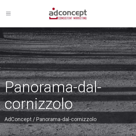
Toggle
navigation
Panorama-dal-
cornizzolo
AdConcept
/
Panorama-dal-cornizzolo