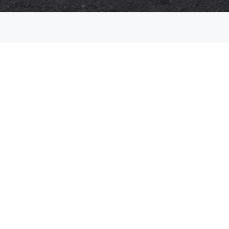
Necessari
Questi cookie
non sono
opzionali,
occorrono al
sito per
funzionare
correttamente.
Statistici
Al fine di
migliorare
la
funzionalità
e la
struttura
del sito
Web, in
base a