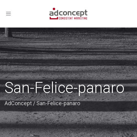
Toggle
navigation
San-Felice-panaro
AdConcept
/
San-Felice-panaro