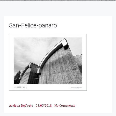
Necessari
San-Felice-panaro
Questi cookie
non sono
opzionali,
occorrono al
sito per
funzionare
correttamente.
Statistici
Al fine di
migliorare
la
funzionalità
e la
struttura
del sito
Andrea Dell'orto
-
03/05/2018
-
No Comments
Web, in
base a